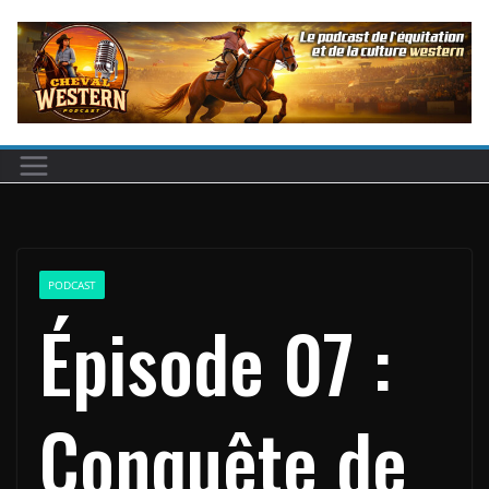
Passer
au
contenu
PODCAST
Épisode 07 :
Conquête de