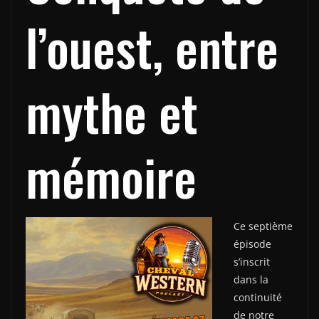
l’ouest, entre
mythe et
mémoire
Ce septième
épisode
s’inscrit
dans la
continuité
de notre